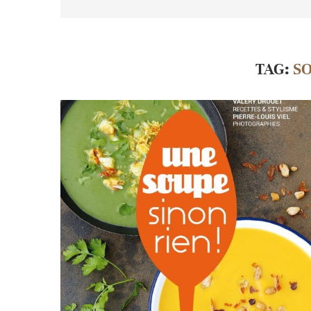
TAG:
S