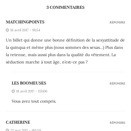
3 COMMENTAIRES
MATCHINGPOINTS
RÉPONDRE
18 avril 2017 - 9h54
Un billet qui donne une bonne définition de la sexyattitude de
la quinqua et même plus (nous sommes des sexas…) Plus dans
la retenue, mais aussi plus dans la qualité du vêtement. La
séduction marche à tout âge, n’est-ce pas ?
LES BOOMEUSES
RÉPONDRE
18 avril 2017 - 15h06
Vous avez tout compris.
CATHERINE
RÉPONDRE
22 mai 2017 - 18h59