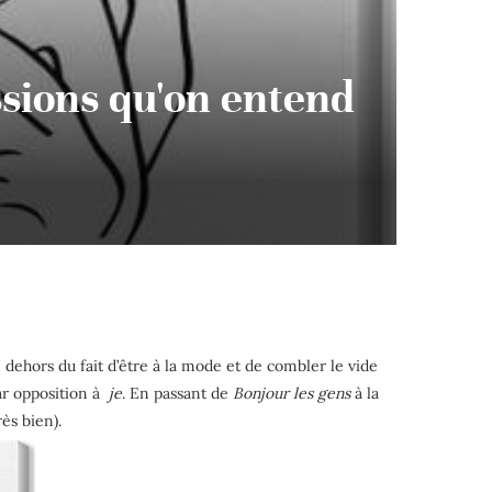
essions qu'on entend
 dehors du fait d’être à la mode et de combler le vide
ar opposition à
je
. En passant de
Bonjour
les gens
à la
ès bien).