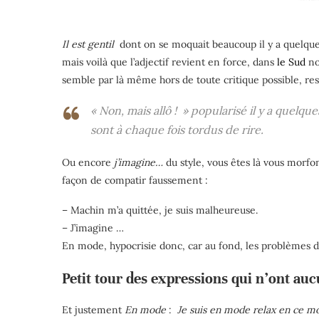
Il est gentil
dont on se moquait beaucoup il y a quelque
mais voilà que l’adjectif revient en force, dans
le Sud
no
semble par là même hors de toute critique possible, res
« Non, mais allô ! »
popularisé il y a quelque
sont à chaque fois tordus de rire.
Ou encore
j’imagine…
du style, vous êtes là vous morfon
façon de compatir faussement :
– Machin m’a quittée, je suis malheureuse.
– J’imagine
…
En mode,
hypocrisie donc, car au fond, les problèmes de
Petit tour des expressions qui n’ont au
Et justement
En mode
:
Je suis
en mode
relax en ce 