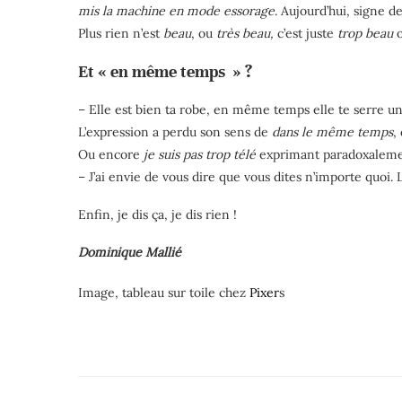
mis la machine
en mode
essorage
. Aujourd’hui, signe d
Plus rien n’est
beau
, ou
très beau,
c’est juste
trop beau
Et
« en même temps »
?
– Elle est bien ta robe, en même temps elle te serre 
L’expression a perdu son sens de
dans le même temps
,
Ou encore
je suis pas trop télé
exprimant paradoxaleme
– J’ai envie de vous dire
que vous dites n’importe quoi. 
Enfin,
je dis ça, je dis rien
!
Dominique Mallié
Image, tableau sur toile chez
Pixer
s