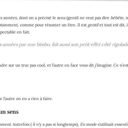
s années, dont on a précisé le sens (gentil ne veut pas dire
bébête
, 
tamment, comme pour résumer un être. Il est
gentil
et tout est dit,
pectable en fait.
s années par une bimbo, fait aussi son petit effet côté rigolade
dre sur un truc pas cool, et l’autre en face vous dit
j’imagine
. Ce n’es
 l’autre on en a rien à faire.
cun sens
moment
. Autrefois ( il n’y a pas si longtemps),
En mode
s’utilisait esse