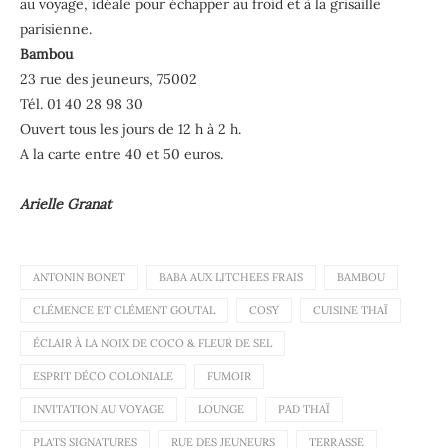
au voyage, idéale pour échapper au froid et à la grisaille
parisienne.
Bambou
23 rue des jeuneurs, 75002
Tél. 01 40 28 98 30
Ouvert tous les jours de 12 h à 2 h.
A la carte entre 40 et 50 euros.
Arielle Granat
ANTONIN BONET
BABA AUX LITCHEES FRAIS
BAMBOU
CLÉMENCE ET CLÉMENT GOUTAL
COSY
CUISINE THAÏ
ÉCLAIR À LA NOIX DE COCO & FLEUR DE SEL
ESPRIT DÉCO COLONIALE
FUMOIR
INVITATION AU VOYAGE
LOUNGE
PAD THAÏ
PLATS SIGNATURES
RUE DES JEUNEURS
TERRASSE