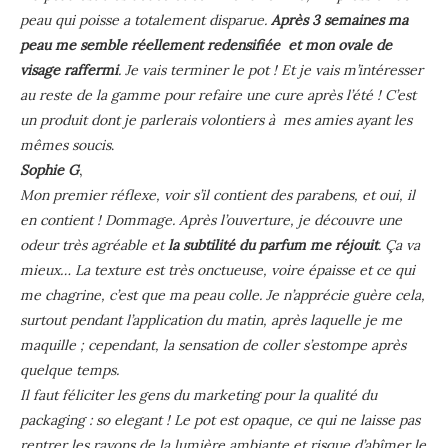
peau qui poisse a totalement disparue.
Après 3 semaines ma
peau me semble réellement redensifiée et mon ovale de
visage raffermi
. Je vais terminer le pot ! Et je vais m’intéresser
au reste de la gamme pour refaire une cure après l’été ! C’est
un produit dont je parlerais volontiers à mes amies ayant les
mêmes soucis
.
Sophie G
,
Mon premier réflexe, voir s’il contient des parabens, et oui, il
en contient ! Dommage. Après l’ouverture, je découvre une
odeur très agréable et
la subtilité du parfum me réjouit
. Ça va
mieux… La texture est très onctueuse, voire épaisse et ce qui
me chagrine, c’est que ma peau colle. Je n’apprécie guère cela,
surtout pendant l’application du matin, après laquelle je me
maquille ; cependant, la sensation de coller s’estompe après
quelque temps.
Il faut féliciter les gens du marketing pour la qualité du
packaging : so elegant ! Le pot est opaque, ce qui ne laisse pas
rentrer les rayons de la lumière ambiante et risque d’abîmer le