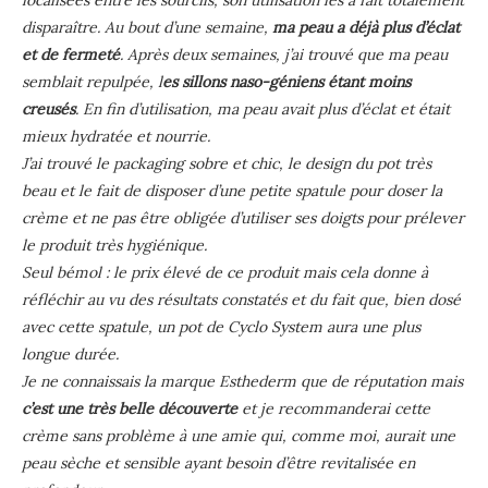
localisées entre les sourcils, son utilisation les a fait totalement
disparaître. Au bout d’une semaine,
ma peau a déjà plus d’éclat
et de fermeté
. Après deux semaines, j’ai trouvé que ma peau
semblait repulpée, l
es sillons naso-géniens étant moins
creusés
. En fin d’utilisation, ma peau avait plus d’éclat et était
mieux hydratée et nourrie.
J’ai trouvé le packaging sobre et chic, le design du pot très
beau et le fait de disposer d’une petite spatule pour doser la
crème et ne pas être obligée d’utiliser ses doigts pour prélever
le produit très hygiénique.
Seul bémol : le prix élevé de ce produit mais cela donne à
réfléchir au vu des résultats constatés et du fait que, bien dosé
avec cette spatule, un pot de Cyclo System aura une plus
longue durée.
Je ne connaissais la marque Esthederm que de réputation mais
c’est une très belle découverte
et je recommanderai cette
crème sans problème à une amie qui, comme moi, aurait une
peau sèche et sensible ayant besoin d’être revitalisée en