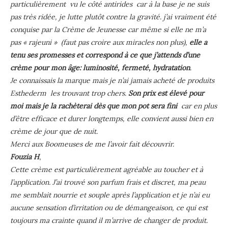
particulièrement vu le côté antirides car à la base je ne suis
pas très ridée, je lutte plutôt contre la gravité. j’ai vraiment été
conquise par la Crème de Jeunesse car même si elle ne m’a
pas « rajeuni » (faut pas croire aux miracles non plus),
elle a
tenu ses promesses et correspond à ce que j’attends d’une
crème pour mon âge: luminosité, fermeté, hydratation
.
Je connaissais la marque mais je n’ai jamais acheté de produits
Esthederm les trouvant trop chers.
Son prix est élevé pour
moi mais je la rachèterai dès que mon pot sera fini
car en plus
d’être efficace et durer longtemps, elle convient aussi bien en
crème de jour que de nuit.
Merci aux Boomeuses de me l’avoir fait découvrir.
Fouzia H
,
Cette crème est particulièrement agréable au toucher et à
l’application. J’ai trouvé son parfum frais et discret, ma peau
me semblait nourrie et souple après l’application et je n’ai eu
aucune sensation d’irritation ou de démangeaison, ce qui est
toujours ma crainte quand il m’arrive de changer de produit.