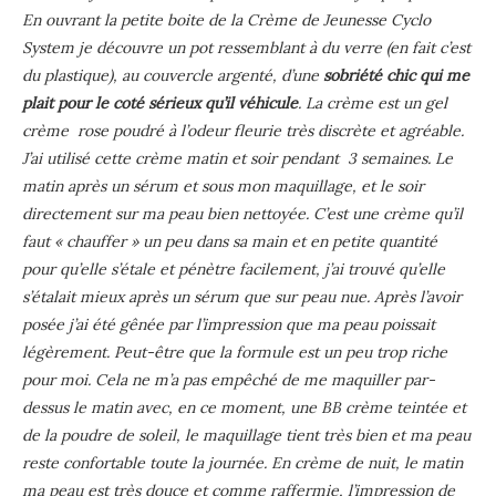
En ouvrant la petite boite de la Crème de Jeunesse Cyclo
System je découvre un pot ressemblant à du verre (en fait c’est
du plastique), au couvercle argenté, d’une
sobriété chic qui me
plait pour le coté sérieux qu’il véhicule
. La crème est un gel
crème rose poudré à l’odeur fleurie très discrète et agréable.
J’ai utilisé cette crème matin et soir pendant 3 semaines. Le
matin après un sérum et sous mon maquillage, et le soir
directement sur ma peau bien nettoyée. C’est une crème qu’il
faut « chauffer » un peu dans sa main et en petite quantité
pour qu’elle s’étale et pénètre facilement, j’ai trouvé qu’elle
s’étalait mieux après un sérum que sur peau nue. Après l’avoir
posée j’ai été gênée par l’impression que ma peau poissait
légèrement. Peut-être que la formule est un peu trop riche
pour moi. Cela ne m’a pas empêché de me maquiller par-
dessus le matin avec, en ce moment, une BB crème teintée et
de la poudre de soleil, le maquillage tient très bien et ma peau
reste confortable toute la journée. En crème de nuit, le matin
ma peau est très douce et comme raffermie, l’impression de