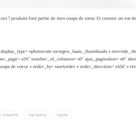
 ces 7 produits font partie de mes coups de cœur. Et comme on est des 
″ display_type= »photocrati-nextgen_basic_thumbnails » override_t
per_page= »20″ number_of_columns= »0″ ajax_pagination= »0″ sho
coups de coeur » order_by= »sortorder » order_direction= »ASC » r
E TOILETTE
VACANCES
VALISE