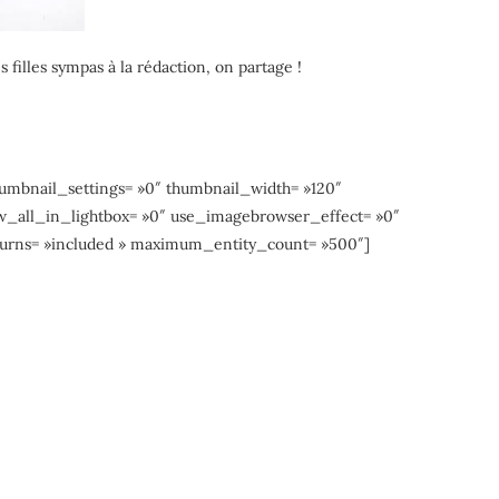
filles sympas à la rédaction, on partage !
humbnail_settings= »0″ thumbnail_width= »120″
w_all_in_lightbox= »0″ use_imagebrowser_effect= »0″
eturns= »included » maximum_entity_count= »500″]