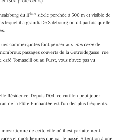
 et 1500 professeurs).
ème
nsalzburg du 11
siècle perchée à 500 m et visible de
 lequel il a grandi. De Salzbourg on dit parfois qu’elle
es.
es rues commerçantes font penser aux
mercerie
de
es nombreux passages couverts de la Getreidegasse, rue
e café Tomaselli ou au Furst, vous n’avez pas vu
velle Résidence. Depuis 1704, ce carillon peut jouer
it de la Flûte Enchantée est l’un des plus fréquents.
 mozartienne de cette ville où il est parfaitement
ivaces et quotidiennes que par le passé. Attention à une