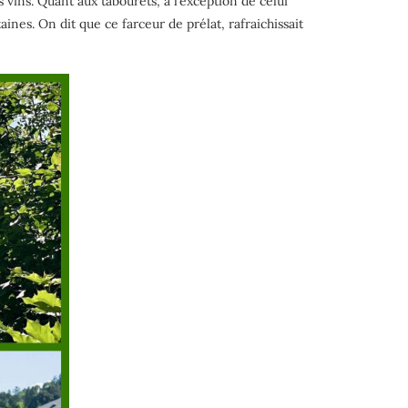
s vins. Quant aux tabourets, à l’exception de celui
nes. On dit que ce farceur de prélat, rafraichissait