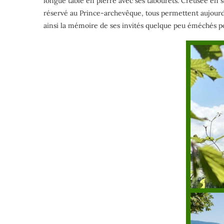
longue table en pierre avec ses tabourets. Creusée en son
réservé au Prince-archevêque, tous permettent aujourd’h
ainsi la mémoire de ses invités quelque peu éméchés pou