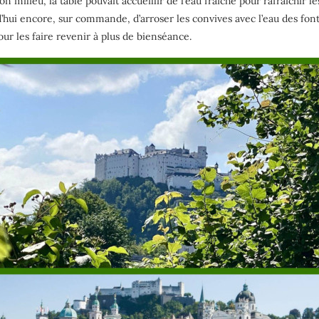
 milieu, la table pouvait accueillir de l’eau fraîche pour rafraîchir le
ui encore, sur commande, d’arroser les convives avec l’eau des fontai
r les faire revenir à plus de bienséance.