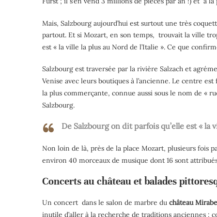
Furst ; il s’en vend 3 millions de pièces par an !) et
à la
Mais, Salzbourg aujourd’hui est surtout une très coquett
partout. Et si Mozart, en son temps,
trouvait la ville tr
est « la ville la plus au Nord de l’Italie ». Ce que con
Salzbourg est traversée par la rivière Salzach et agré
Venise avec leurs boutiques à l’ancienne. Le centre est
la plus commerçante, connue aussi sous le nom de « rue d
Salzbourg.
De Salzbourg on dit parfois qu’elle est « la vi
Non loin de là, près de la place Mozart, plusieurs fois p
environ 40 morceaux de musique dont 16 sont attribués à
Concerts au château et balades pittores
Un concert
dans le salon de marbre du
château Mirabe
inutile d’aller à la recherche de traditions anciennes 