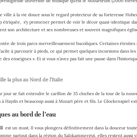
 prestigieuse université de musique qu’est le Mozarteum (2000 élèves
e ville à la vie douce sous le regard protecteur de sa forteresse Hohe
op étriquée,
s’y promener permet de voir le décor quasi-identique dans
firment son architecture et ses nombreuses et souvent magnifiques églis
mentée de trois parcs merveilleusement bucoliques. Certaines étroit
 facile à parcourir à pieds, ce qui permet quelques incursions dans l
es enseignes ». Et si vous n’avez pas fait une pause dans l’historiqu
lle la plus au Nord de l’Italie
ar jour se fait entendre le carillon de 35 cloches de la tour de la nou
 Haydn et beaucoup aussi à Mozart père et fils. Le Glockenspiel extra
ques au bord de l’eau
ll
est un must. Il vous plongera définitivement dans la douceur toute
: comme partout dans la région du Salzkammergut, elles restent aussi v