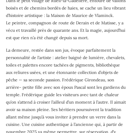
Dans le petit village de Rueil-la-Gadelière, entouré de vallons
boisés et de chemins bordés de haies, se cache un lieu vibrant
d’histoire artistique : la Maison de Maurice de Vlaminck.
Le peintre, compagnon de route de Derain et de Matisse, y a
vécu et travaillé près de quarante ans. Et la magie, aujourd’hui
est que rien n’a été changé depuis sa mort.
La demeure, restée dans son jus, évoque parfaitement la
personnalité de l’artiste : atelier baigné de lumière, chevalets,
toiles et palettes encore tachées de pigments, bibliothèque
aux reliures usées, et une étonnante collection d’objets de
pêche — sa seconde passion. Frédérique Girondeau, son
arrière- petite fille avec son époux Pascal sont les gardiens du
temple. Frédérique guide les visiteurs avec tant de chaleur
qu’on s’attend à croiser l’ailleul d’un moment à l’autre. Il aimait
avoir sa maison pleine. Ses héritiers poursuivent la tradition
allant même jusqu’à vous inviter à prendre un verre dans la
cuisine. Une cuisine authentique à l’ancienne qui, à partir de
novembre 2025 va même permettre, sur réservation, d’y