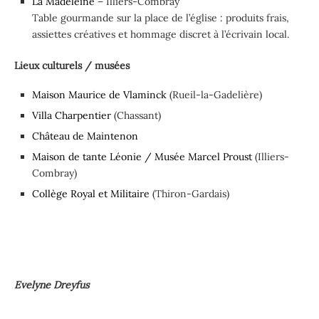
La Madeleine
– Illiers-Combray
Table gourmande sur la place de l’église : produits frais,
assiettes créatives et hommage discret à l’écrivain local.
Lieux culturels / musées
Maison Maurice de Vlaminck
(Rueil-la-Gadelière)
Villa Charpentier
(Chassant)
Château de Maintenon
Maison de tante Léonie / Musée Marcel Proust
(Illiers-
Combray)
Collège Royal et Militaire
(Thiron-Gardais)
Evelyne Dreyfus