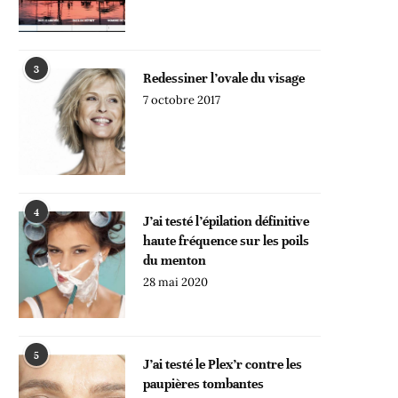
3
Redessiner l’ovale du visage
7 octobre 2017
4
J’ai testé l’épilation définitive
haute fréquence sur les poils
du menton
28 mai 2020
5
J’ai testé le Plex’r contre les
paupières tombantes