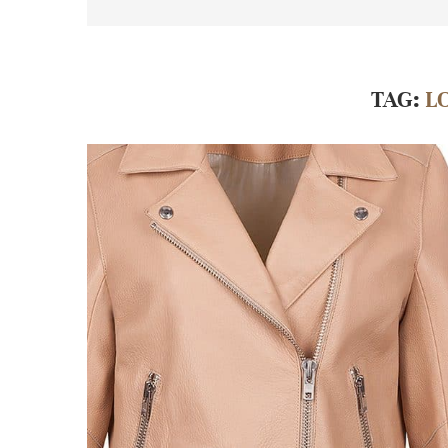
TAG:
L