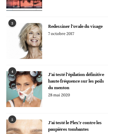
3
Redessiner l’ovale du visage
7 octobre 2017
4
J’ai testé l’épilation définitive
haute fréquence sur les poils
du menton
28 mai 2020
5
J’ai testé le Plex’r contre les
paupières tombantes