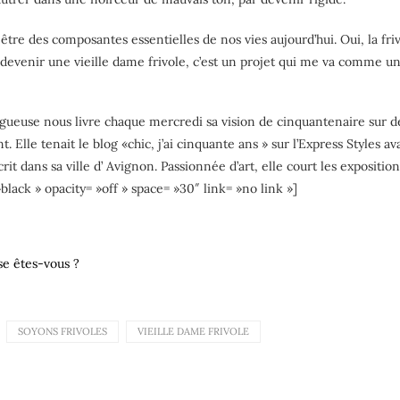
être des composantes essentielles de nos vies aujourd’hui. Oui, la fri
 et devenir une vieille dame frivole, c’est un projet qui me va comme
ogueuse nous livre chaque mercredi sa vision de cinquantenaire sur de
 Elle tenait le blog «chic, j’ai cinquante ans » sur l’Express Styles a
rit dans sa ville d’ Avignon. Passionnée d’art, elle court les exposit
»black » opacity= »off » space= »30″ link= »no link »]
se êtes-vous ?
SOYONS FRIVOLES
VIEILLE DAME FRIVOLE