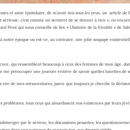
uses et amie épistolaire, de m’avoir mis sous les yeux, un
article de 
ement sérieuse, c’est comme un serment de se donner à rien », ou encor
ard Pivot qui nous conseille de lire « L’histoire de la frivolité » de
à notre époque ou est-ce, au contraire, une jolie soupape existentiel
stence, qui ressemblent beaucoup à ceux des femmes de mon âge, dans 
ur me préoccuper une journée entière de savoir quelles lunettes de s
 rire de mes mésaventures, parce que toujours je cherche la dérision, 
 problèmes, tous ceux qui alourdissent nos existences par leurs jérém
submerger par le sérieux, les discussions pesantes, les questionnements
 vautrer dans une noirceur de mauvais ton, par devenir rigide.