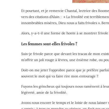
Et pourtant, et je remercie Chantal, lectrice des Boome
vers des citations d’Alain : » La frivolité est terribl
innombrables misères, Dieu nous a faits frivoles ». Bern
Alors, y-a-t-il une forme de honte à se montrer frivole 
Les femmes sont-elles frivoles ?
Suis-je frivole parce que devant les tracas de mon exi
m’offrir un joli rouge à lèvres, une énième robe, ou po
Doit-on me jeter l’opprobre parce que je préfère parfois
souvent le mot qui va faire rire mon entourage ?
Fuyons les grincheux qui toujours nous ramènent à leurs
légèreté, amie de la frivolité.
Avons nous encore le temps et le loisir de nous laisser 
a appris : à trop se prendre au sérieux, on finit par se