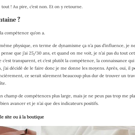
e tout ! Au pire, c’est non. Et on y retourne.
ntaine ?
t la compétence qu’on a.
 même physique, en terme de dynamisme ça n’a pas d’influence, je ne
ense que j’ai 25/30 ans, et quand on me voit, je n’ai pas du tout cet 
c’est transparent, et c’est plutôt la compétence, la connaissance qui v
 j’ai décidé de le faire donc je me donne les moyens. Après, oui, il pe
nancièrement, ce serait sûrement beaucoup plus dur de trouver un travai
îte.
ec un champ de compétences plus large, mais je ne peux pas trop me pl
bien avancer et je n’ai que des indicateurs positifs.
le site ou à la boutique