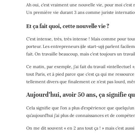
Ah oui, c’est vraiment une nouvelle vie, pour moi c’est 
Un première vie durant 3 ans comme juriste internationa
Et ça fait quoi, cette nouvelle vie ?
C’est intense, très, très intense ! Mais comme pour tou
porteur. Les entrepreneurs (de start-up) parlent facile
fait. On travaille beaucoup, mais c’est toujours un trava
Ce matin, par exemple, j’ai fait du travail «intellectuel
tout Paris, et à pied parce que c’est ça qui me ressour
tellement divers que finalement ce n’est pas lourd, mêm
Aujourd’hui, avoir 50 ans, ça signifie qu
Cela signifie que l’on a plus d’expérience que quelqu’un d
qu’aujourd’hui j’ai plus de connaissances et de compét
On me dit souvent « en 2 ans tout ça ! » mais c’est aussi