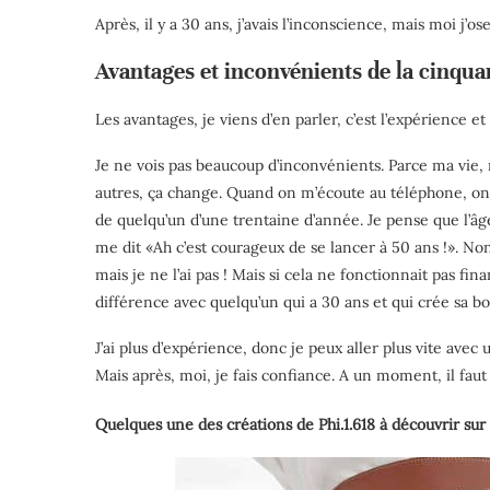
Après, il y a 30 ans, j’avais l’inconscience, mais moi j’os
Avantages et inconvénients de la cinqua
Les avantages, je viens d’en parler, c’est l’expérience e
Je ne vois pas beaucoup d’inconvénients. Parce ma vie,
autres, ça change. Quand on m’écoute au téléphone, on p
de quelqu’un d’une trentaine d’année. Je pense que l’âge 
me dit «Ah c’est courageux de se lancer à 50 ans !». Non,
mais je ne l’ai pas ! Mais si cela ne fonctionnait pas fi
différence avec quelqu’un qui a 30 ans et qui crée sa bo
J’ai plus d’expérience, donc je peux aller plus vite av
Mais après, moi, je fais confiance. A un moment, il faut 
Quelques une des créations de Phi.1.618 à découvrir sur 