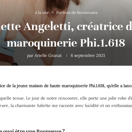
A la une
Portrait de Boomeuses
iette Angeletti, créatrice
maroquinerie Phi.1.618
par
Arielle Granat
6 septembre 2021
rice de la jeune maison de haute maroquinerie Phi.1.618, qu’elle a lanc
quelle tenue. Le jour de notre rencontre, elle porte une jolie robe d’
heure, la charmante Juliette me raconte avec lucidité et un enthous
ire quoi être une Boomeuse ?