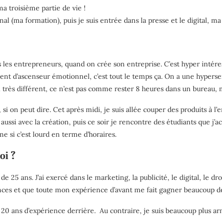
ma troisième partie de vie !
l (ma formation), puis je suis entrée dans la presse et le digital, ma
s les entrepreneurs, quand on crée son entreprise. C’est hyper intére
ment d’ascenseur émotionnel, c’est tout le temps ça. On a une hypers
il très différent, ce n’est pas comme rester 8 heures dans un bureau, 
 », si on peut dire. Cet après midi, je suis allée couper des produits à
ce aussi avec la création, puis ce soir je rencontre des étudiants q
e si c’est lourd en terme d’horaires.
oi ?
e 25 ans. J’ai exercé dans le marketing, la publicité, le digital, le dr
ences et que toute mon expérience d’avant me fait gagner beaucoup d
 20 ans d’expérience derrière. Au contraire, je suis beaucoup plus armé