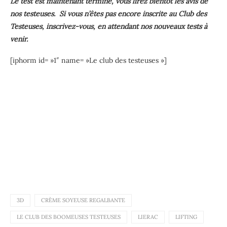
Le test est maintenant terminé, vous lirez bientôt les avis de
nos testeuses. Si vous n’êtes pas encore inscrite au Club des
Testeuses, inscrivez-vous, en attendant nos nouveaux tests à
venir.
[iphorm id= »1″ name= »Le club des testeuses »]
3D
CRÈME SOYEUSE REGALBANTE
LE CLUB DES BOOMEUSES TESTEUSES
LIERAC
LIFTING