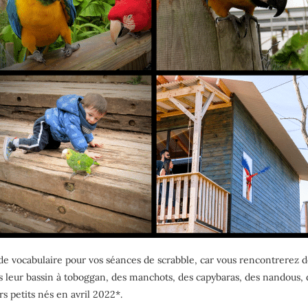
 vocabulaire pour vos séances de scrabble, car vous rencontrerez de
eur bassin à toboggan, des manchots, des capybaras, des nandous, des
s petits nés en avril 2022*.