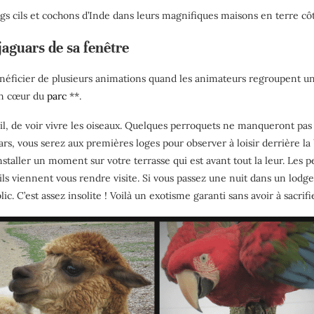
gs cils et cochons d’Inde dans leurs magnifiques maisons en terre cô
jaguars de sa fenêtre
 bénéficier de plusieurs animations quand les animateurs regroupen
ein cœur du
parc
**.
eil, de voir vivre les oiseaux. Quelques perroquets ne manqueront pas 
ars, vous serez aux premières loges pour observer à loisir derrière la b
’installer un moment sur votre terrasse qui est avant tout la leur. Les 
ils viennent vous rendre visite. Si vous passez une nuit dans un lodg
c. C’est assez insolite ! Voilà un exotisme garanti sans avoir à sacrifi