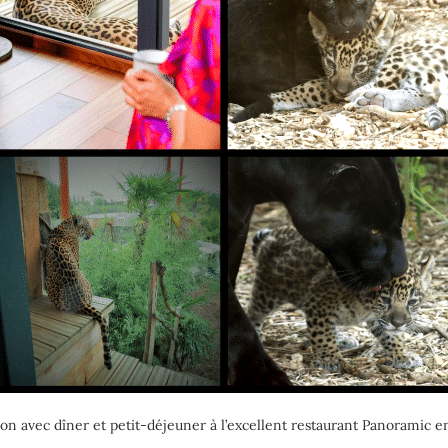
on avec dîner et petit-déjeuner à l’excellent restaurant Panoramic 