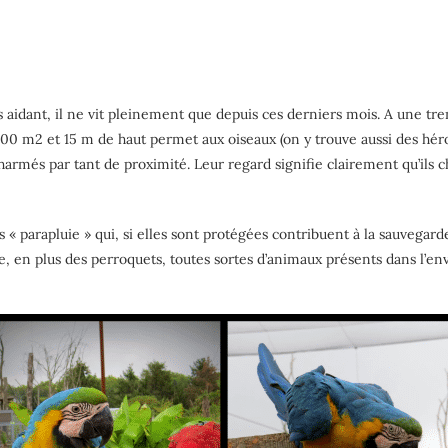
aidant, il ne vit pleinement que depuis ces derniers mois. A une tr
0 m2 et 15 m de haut permet aux oiseaux (on y trouve aussi des hérons
 charmés par tant de proximité. Leur regard signifie clairement qu’ils
« parapluie » qui, si elles sont protégées contribuent à la sauvegar
ite, en plus des perroquets, toutes sortes d’animaux présents dans 